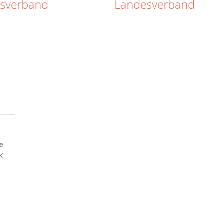
isverband
Landesverband
e
K