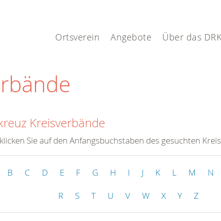
Ortsverein
Angebote
Über das DR
erbände
kreuz Kreisverbände
 klicken Sie auf den Anfangsbuchstaben des gesuchten Krei
B
C
D
E
F
G
H
I
J
K
L
M
N
R
S
T
U
V
W
X
Y
Z