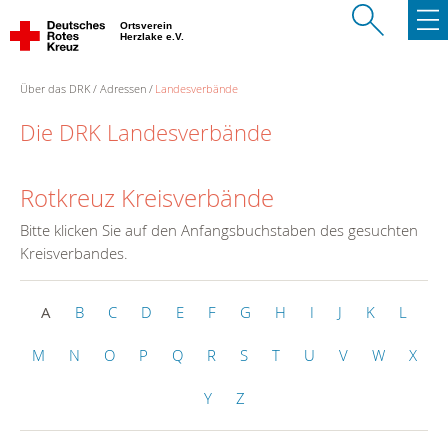
Ortsverein
Herzlake e.V.
Über das DRK
Adressen
Landesverbände
Die DRK Landesverbände
Rotkreuz Kreisverbände
Bitte klicken Sie auf den Anfangsbuchstaben des gesuchten
Kreisverbandes.
A
B
C
D
E
F
G
H
I
J
K
L
M
N
O
P
Q
R
S
T
U
V
W
X
Y
Z