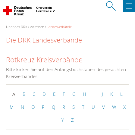
Ortsverein
Herzlake e.V.
Über das DRK
Adressen
Landesverbände
Die DRK Landesverbände
Rotkreuz Kreisverbände
Bitte klicken Sie auf den Anfangsbuchstaben des gesuchten
Kreisverbandes.
A
B
C
D
E
F
G
H
I
J
K
L
M
N
O
P
Q
R
S
T
U
V
W
X
Y
Z