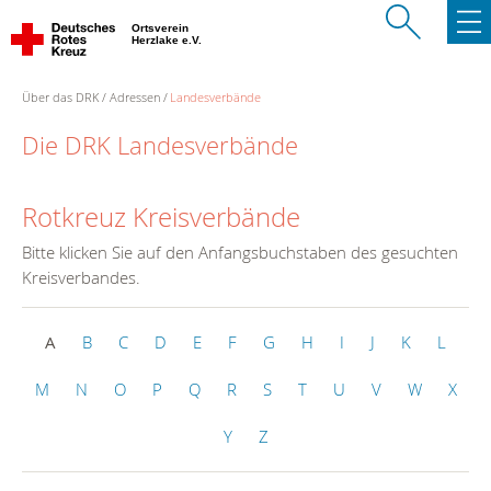
Ortsverein
Herzlake e.V.
Über das DRK
Adressen
Landesverbände
Die DRK Landesverbände
Rotkreuz Kreisverbände
Bitte klicken Sie auf den Anfangsbuchstaben des gesuchten
Kreisverbandes.
A
B
C
D
E
F
G
H
I
J
K
L
M
N
O
P
Q
R
S
T
U
V
W
X
Y
Z