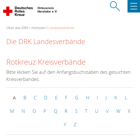
Ortsverein
Herzlake e.V.
Über das DRK
Adressen
Landesverbände
Die DRK Landesverbände
Rotkreuz Kreisverbände
Bitte klicken Sie auf den Anfangsbuchstaben des gesuchten
Kreisverbandes.
A
B
C
D
E
F
G
H
I
J
K
L
M
N
O
P
Q
R
S
T
U
V
W
X
Y
Z