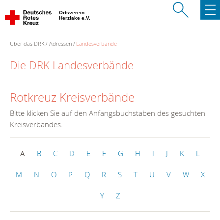
Ortsverein
Herzlake e.V.
Über das DRK
Adressen
Landesverbände
Die DRK Landesverbände
Rotkreuz Kreisverbände
Bitte klicken Sie auf den Anfangsbuchstaben des gesuchten
Kreisverbandes.
A
B
C
D
E
F
G
H
I
J
K
L
M
N
O
P
Q
R
S
T
U
V
W
X
Y
Z