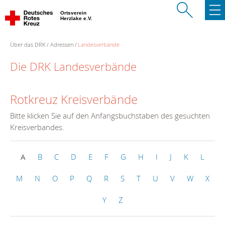
Ortsverein
Herzlake e.V.
Über das DRK
Adressen
Landesverbände
Die DRK Landesverbände
Rotkreuz Kreisverbände
Bitte klicken Sie auf den Anfangsbuchstaben des gesuchten
Kreisverbandes.
A
B
C
D
E
F
G
H
I
J
K
L
M
N
O
P
Q
R
S
T
U
V
W
X
Y
Z