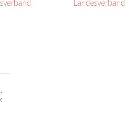
isverband
Landesverband
e
K