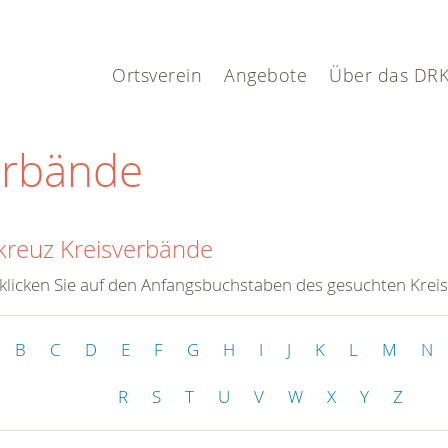
Ortsverein
Angebote
Über das DR
erbände
kreuz Kreisverbände
 klicken Sie auf den Anfangsbuchstaben des gesuchten Krei
B
C
D
E
F
G
H
I
J
K
L
M
N
R
S
T
U
V
W
X
Y
Z