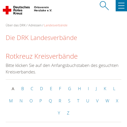
Ortsverein
Herzlake e.V.
Über das DRK
Adressen
Landesverbände
Die DRK Landesverbände
Rotkreuz Kreisverbände
Bitte klicken Sie auf den Anfangsbuchstaben des gesuchten
Kreisverbandes.
A
B
C
D
E
F
G
H
I
J
K
L
M
N
O
P
Q
R
S
T
U
V
W
X
Y
Z