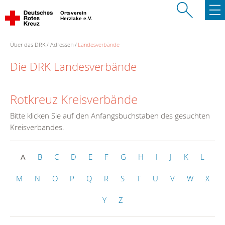
Ortsverein
Herzlake e.V.
Über das DRK
Adressen
Landesverbände
Die DRK Landesverbände
Rotkreuz Kreisverbände
Bitte klicken Sie auf den Anfangsbuchstaben des gesuchten
Kreisverbandes.
A
B
C
D
E
F
G
H
I
J
K
L
M
N
O
P
Q
R
S
T
U
V
W
X
Y
Z