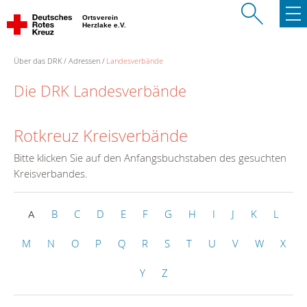
Ortsverein
Herzlake e.V.
Über das DRK
Adressen
Landesverbände
Die DRK Landesverbände
Rotkreuz Kreisverbände
Bitte klicken Sie auf den Anfangsbuchstaben des gesuchten
Kreisverbandes.
A
B
C
D
E
F
G
H
I
J
K
L
M
N
O
P
Q
R
S
T
U
V
W
X
Y
Z