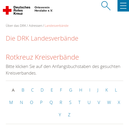
Ortsverein
Herzlake e.V.
Über das DRK
Adressen
Landesverbände
Die DRK Landesverbände
Rotkreuz Kreisverbände
Bitte klicken Sie auf den Anfangsbuchstaben des gesuchten
Kreisverbandes.
A
B
C
D
E
F
G
H
I
J
K
L
M
N
O
P
Q
R
S
T
U
V
W
X
Y
Z