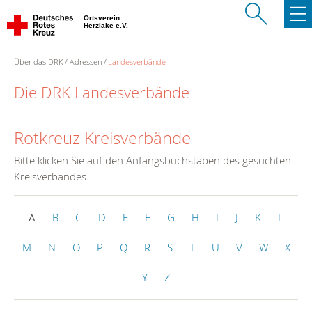
Ortsverein
Herzlake e.V.
Über das DRK
Adressen
Landesverbände
Die DRK Landesverbände
Rotkreuz Kreisverbände
Bitte klicken Sie auf den Anfangsbuchstaben des gesuchten
Kreisverbandes.
A
B
C
D
E
F
G
H
I
J
K
L
M
N
O
P
Q
R
S
T
U
V
W
X
Y
Z