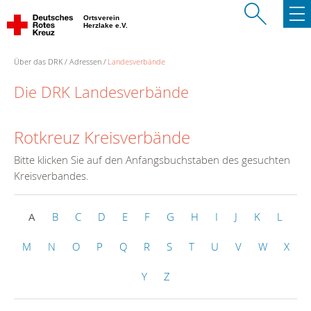
Ortsverein
Herzlake e.V.
Über das DRK
Adressen
Landesverbände
Die DRK Landesverbände
Rotkreuz Kreisverbände
Bitte klicken Sie auf den Anfangsbuchstaben des gesuchten
Kreisverbandes.
A
B
C
D
E
F
G
H
I
J
K
L
M
N
O
P
Q
R
S
T
U
V
W
X
Y
Z