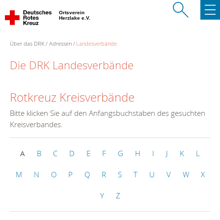
Ortsverein
Herzlake e.V.
Über das DRK
Adressen
Landesverbände
Die DRK Landesverbände
Rotkreuz Kreisverbände
Bitte klicken Sie auf den Anfangsbuchstaben des gesuchten
Kreisverbandes.
A
B
C
D
E
F
G
H
I
J
K
L
M
N
O
P
Q
R
S
T
U
V
W
X
Y
Z