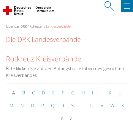
Ortsverein
Herzlake e.V.
Über das DRK
Adressen
Landesverbände
Die DRK Landesverbände
Rotkreuz Kreisverbände
Bitte klicken Sie auf den Anfangsbuchstaben des gesuchten
Kreisverbandes.
A
B
C
D
E
F
G
H
I
J
K
L
M
N
O
P
Q
R
S
T
U
V
W
X
Y
Z