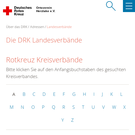
Ortsverein
Herzlake e.V.
Über das DRK
Adressen
Landesverbände
Die DRK Landesverbände
Rotkreuz Kreisverbände
Bitte klicken Sie auf den Anfangsbuchstaben des gesuchten
Kreisverbandes.
A
B
C
D
E
F
G
H
I
J
K
L
M
N
O
P
Q
R
S
T
U
V
W
X
Y
Z