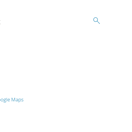
K
oogle Maps